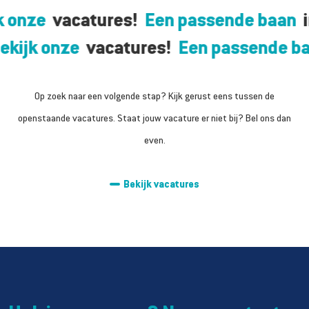
k onze
vacatures!
Een passende baan
ekijk onze
vacatures!
Een passende b
Op zoek naar een volgende stap? Kijk gerust eens tussen de
openstaande vacatures. Staat jouw vacature er niet bij? Bel ons dan
even.
Bekijk vacatures